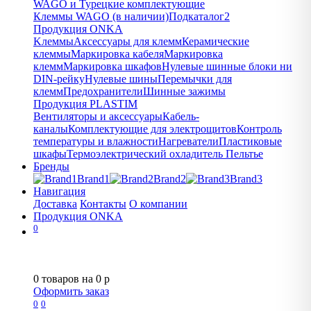
WAGO и Турецкие комплектующие
Клеммы WAGO (в наличии)
Подкаталог2
Продукция ONKA
Kлеммы
Аксессуары для клемм
Керамические
клеммы
Маркировка кабеля
Маркировка
клемм
Маркировка шкафов
Нулевые шинные блоки ни
DIN-рейку
Нулевые шины
Перемычки для
клемм
Предохранители
Шинные зажимы
Продукция PLASTIM
Вентиляторы и аксессуары
Кабель-
каналы
Комплектующие для электрощитов
Контроль
температуры и влажности
Нагреватели
Пластиковые
шкафы
Термоэлектрический охладитель Пельтье
Бренды
Brand1
Brand2
Brand3
Навигация
Доставка
Контакты
О компании
Продукция ONKA
0
0
товаров на
0
p
Оформить заказ
0
0