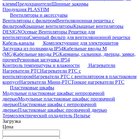
клемм
Предохранители
Шинные зажимы
Продукция PLASTIM
Вентиляторы и аксессуары
Вентиляторы с фильтром
Вентиляционная решетка с
фильтром
Крышные вентиляторы
Крышные вентиляторы
DESIGN
Осевые Вентиляторы
Решетки для
вентилятора
Сменный фильтр для вентиляционной решетки
Кабель-каналы
Комплектующие для электрощитов
Заглушка из полиамида IP54
Кабельные вводы M
(MG)
Кабельные вводы PG
Карманы, сальники, дверцы, замки,
прочее
Резиновая заглушка IP54
Контроль температуры и влажности
Нагреватели
Нагреватели PTC
Нагреватели PTC с
вентилятором
Нагреватели PTC с вентилятором в пластиковом
корпусе
Нагреватели Мини-PTC
Тонкие нагреватели PTC
Пластиковые шкафы
Модульные пластиковые шкафыс непрозрачной
дверью
Модульные пластиковые шкафыс прозрачной
дверью
Пластиковые шкафы с непрозрачной
дверью
Пластиковые шкафыс прозрачной дверью
Термоэлектрический охладитель Пельтье
Загрузка
Цена