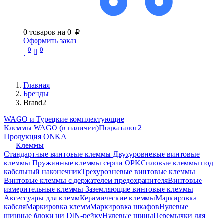
0
товаров на
0
p
Оформить заказ
0
0
Главная
Бренды
Brand2
WAGO и Турецкие комплектующие
Клеммы WAGO (в наличии)
Подкаталог2
Продукция ONKA
Kлеммы
Стандартные винтовые клеммы
Двухуровневые винтовые
клеммы
Пружинные клеммы серии OPK
Силовые клеммы под
кабельный наконечник
Трехуровневые винтовые клеммы
Винтовые клеммы с держателем предохранителя
Винтовые
измерительные клеммы
Заземляющие винтовые клеммы
Аксессуары для клемм
Керамические клеммы
Маркировка
кабеля
Маркировка клемм
Маркировка шкафов
Нулевые
шинные блоки ни DIN-рейку
Нулевые шины
Перемычки для